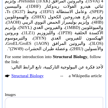
4 (1SVA)، والبروتين المرافق Prefoldin (1FXK)، وإنزيم
ثنائي هيدرو الفولات ريدوكتاز (1DHF)، والبيبسين
(SPEP)، وعامل الاستطالة (1EFU)، وخيط Ts (3G37)،
وإنزيم نازع هيدروجين الكحول (20HX)، والهيموغلوبين
(4HB)، وإنزيم بوليميراز الحمض النووي الريبي (3AOH)،
والميوغلوبين (1MBD)، والفيروس الغدي (NIYL)، وإنزيم
الأكسدة الحلقية (1PTH)، والليزوزيم (1LZ1)، وبروتين
الهيكسون للفيروس الغدي (3IYN)، والثيرموسوم
(3LOS)، والبروتين المرافق GroEL/GroES (1AON)،
والأنسولين (2HIU)، وعضلة طيران الحشرات (2W49)".
For some introduction into
Structural Biology
, follow
the link:
لأخذ فكرة عن البيولوجية التاركيبية، تابع الرابط التالي:
🖝
Structural Biology
-- a Wikipedia article
Images