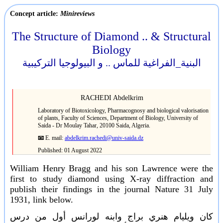
Concept article:
Minireviews
The Structure of Diamond .. & Structural
Biology
البنية_الفراغية للماس .. و البيولوجيا التركيبية
RACHEDI Abdelkrim
Laboratory of Biotoxicology, Pharmacognosy and biological valorisation
of plants, Faculty of Sciences, Department of Biology, University of
Saida - Dr Moulay Tahar, 20100 Saida, Algeria.
📧
E. mail:
abdelkrim.rachedi@univ-saida.dz
Published: 01 August 2022
William Henry Bragg and his son Lawrence were the
first to study diamond using X-ray diffraction and
publish their findings in the journal Nature 31 July
1931, link below.
كان ويليام هنري براج وابنه لورانس أول من درس