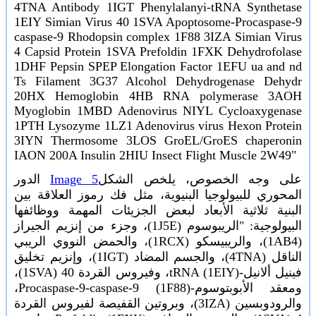
4TNA Antibody 1IGT Phenylalanyi-tRNA Synthetase
1EIY Simian Virus 40 1SVA Apoptosome-Procaspase-9
caspase-9 Rhodopsin complex 1F88 3IZA Simian Virus
4 Capsid Protein 1SVA Prefoldin 1FXK Dehydrofolase
1DHF Pepsin SPEP Elongation Factor 1EFU ua and nd
Ts Filament 3G37 Alcohol Dehydrogenase Dehydr
20HX Hemoglobin 4HB RNA polymerase 3AOH
Myoglobin 1MBD Adenovirus NIYL Cycloaxygenase
1PTH Lysozyme 1LZ1 Adenovirus virus Hexon Protein
3IYN Thermosome 3LOS GroEL/GroES chaperonin
IAON 200A Insulin 2HIU Insect Flight Muscle 2W49"
الدور
Image 5
على وجه الخصوص، يلخص الشكل
المحوري للبيولوجيا البنيوية، مثل فك رموز العلاقة بين
البنية ثلاثية الأبعاد لبعض الجزيئات المهمة ووظائفها
البيولوجية: "الريبوسوم (1J5E)، وجزء من إنزيم الجيراز
(1AB4)، والريبيسكو (1RCX)، والحمض النووي الريبي
الناقل (4TNA)، والجسم المضاد (1IGT)، وإنزيم تخليق
فينيل ألانيل-tRNA (1EIY)، وفيروس القردة 40 (1SVA)،
ومعقد الأبوبتوسوم-Procaspase-9-caspase-9 (1F88)،
والرودوبسين (3IZA)، وبروتين القفيصة لفيروس القردة