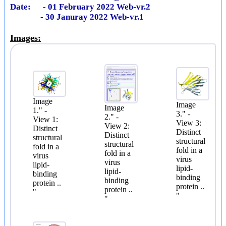
Date: - 01 February 2022 Web-vr.2
- 30 Januray 2022 Web-vr.1
Images:
Image
Image
Image
1." -
3." -
2." -
View 1:
View 3:
View 2:
Distinct
Distinct
Distinct
structural
structural
structural
fold in a
fold in a
fold in a
virus
virus
virus
lipid-
lipid-
lipid-
binding
binding
binding
protein ..
protein ..
protein ..
"
"
"