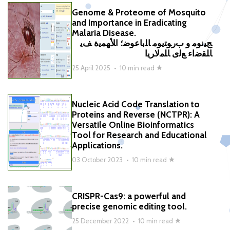
Genome & Proteome of Mosquito
and Importance in Eradicating
Malaria Disease.
ﺞﻴﻧﻮﻣ ﻭ ﺏﺭﻮﺘﻳﻮﻣ ﺎﻠﺑﺎﻋﻮﺿ؛ ﺍﻸﻬﻤﻳﺓ ﻒﻳ
ﺎﻠﻘﺿﺍﺀ ﻊﻟﻯ ﺎﻠﻣﻻﺮﻳﺍ
25 April 2025
•
10 min read
Nucleic Acid Code Translation to
Proteins and Reverse (NCTPR): A
Versatile Online Bioinformatics
Tool for Research and Educational
Applications.
03 October 2023
•
10 min read
CRISPR-Cas9: a powerful and
precise genomic editing tool.
25 December 2022
•
10 min read