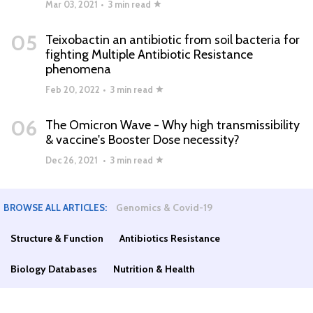
Mar 03, 2021
•
3 min read
05
Teixobactin an antibiotic from soil bacteria for
fighting Multiple Antibiotic Resistance
phenomena
Feb 20, 2022
•
3 min read
06
The Omicron Wave - Why high transmissibility
& vaccine's Booster Dose necessity?
Dec 26, 2021
•
3 min read
Genomics & Covid-19
BROWSE ALL ARTICLES:
Structure & Function
Antibiotics Resistance
Biology Databases
Nutrition & Health