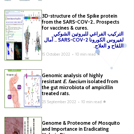
3D-structure of the Spike protein
from the SARS-COV-2.. Prospects
for vaccines & cures.
التركيب الفراغي للبروتين الشوكي
لفيروس الكورونا SARS-COV-2 .. آمال
اللقاح و العلاج.
15 October 2022
•
10 min read
Genomic analysis of highly
resistant
E. faecium
isolated from
the gut microbiota of ampicillin
treated rats.
25 September 2022
•
10 min read
Genome & Proteome of Mosquito
and Importance in Eradicating