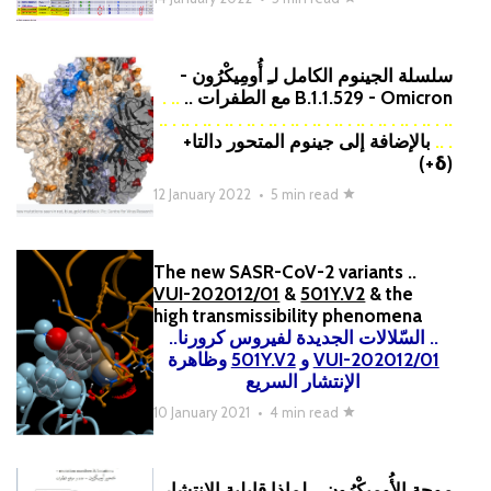
سلسلة الجينوم الكامل لـِ أُومِيكْرُون -
.. .
B.1.1.529 - Omicron مع الطفرات ..
.. . .. . .. . .. . .. . .. . .. . .. . .. . .. . .. . .. . .. . ..
بالإضافة إلى جينوم المتحور دالتا+
. ..
(δ+)
12 January 2022
•
5 min read
The new SASR-CoV-2 variants ..
VUI-202012/01
&
501Y.V2
& the
high transmissibility phenomena
.. السّلالات الجديدة لفيروس كرورنا..
وظاهرة
501Y.V2
و
VUI-202012/01
الإنتشار السريع
10 January 2021
•
4 min read
موجة الأُومِيكْرُون .. لماذا قابلية الإنتشار