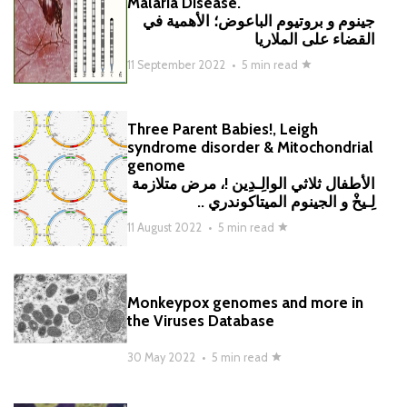
Malaria Disease.
جينوم و بروتيوم الباعوض؛ الأهمية في
القضاء على الملاريا
11 September 2022
•
5 min read
Three Parent Babies
!, Leigh
syndrome disorder & Mitochondrial
genome
الأطفال ث
لاثي الوالِـدِين
!، مرض متلازمة
لِـيخْ و الجينوم الميتاكوندري ..
11 August 2022
•
5 min read
Monkeypox genomes and more in
the Viruses Database
30 May 2022
•
5 min read