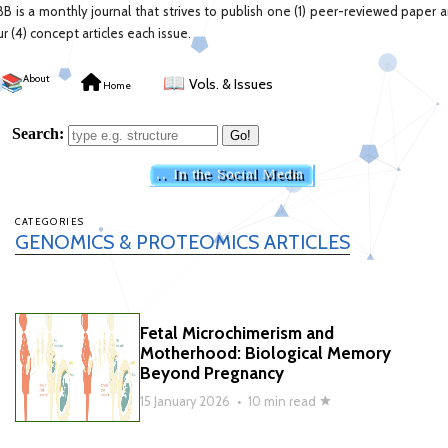
BB is a monthly journal that strives to publish one (1) peer-reviewed paper 
ur (4) concept articles each issue.
📚
About
📖
Vols. & Issues
Home
CATEGORIES
GENOMICS & PROTEOMICS ARTICLES
Fetal Microchimerism and
Motherhood: Biological Memory
Beyond Pregnancy
15 January 2026
•
10 min read